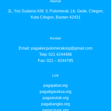
Alamat
p
p
JL. Yos Sudarso KM. 3, Pulomerak, Lb. Gede, Cilegon,
p
p
Kota Cilegon, Banten 42431
p
p
p
p
Kontak
p
p
Email:
pagakecpulomerakorg@gmail.com
p
Telp: 021 4244486
p
Fax: 021 – 4244795
p
p
p
Link
p
p
pagajabar.org
p
p
pagatigaraksa.org
p
pagasiulak.org
p
pagabangko.org
pagaciruas.org