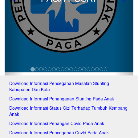
Previous
Next
p
p
p
p
p
p
p
p
p
p
p
p
p
Download Informasi Pencegahan Masalah Stunting
p
Kabupaten Dan Kota
p
p
Download Informasi Penanganan Stunting Pada Anak
p
Download Informasi Status Gizi Terhadap Tumbuh Kembang
p
Anak
p
p
Download Informasi Penangan Covid Pada Anak
p
Download Informasi Pencegahan Covid Pada Anak
p